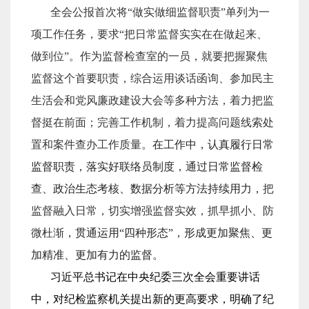
全会公报首次将
“
做实做细监督职责
”
单列为一
项工作任务，要求
“
把日常监督实实在在做起来、
做到位
”
。
作为监督检查室的一员，就
要把握聚焦
监督这个首要职责，综合运用
谈话函询、参加民主
生活会和党风廉政建设大会等
多种方法，着力把监
督挺在前面；完善工作机制，着力提高问题线索处
置和案件查办工作质量。
在工作中，认真履行日常
监督职责，落实好联络员制度，
通过日常监督检
查、政治生态考核、数据分析等方法
持续用力，
把
监督融入日常，切实增强监督实效，
抓早抓小、防
微杜渐
，
贯通运用“四种形态”，形成更加聚焦、更
加精准、更加有力的监督。
习近平总书记在中央纪委三次全会重要讲话
中，对纪检监察机关提出新的更高要求，明确了纪