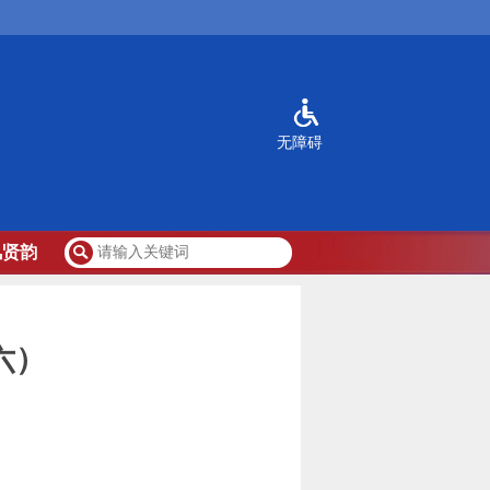
无障碍
风贤韵
六）