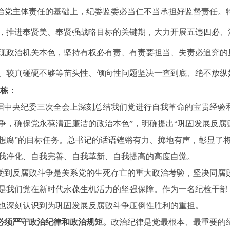
党主体责任的基础上，纪委监委必当仁不当承担好监督责任。
，推进奉贤美、奉贤强战略目标的关键期，大力开展五违四必、
现政治机关本色，坚持有权必有责、有责要担当、失责必追究的
、较真碰硬不够等苗头性、倾向性问题坚决一查到底、绝不放纵
晓栋：
中央纪委三次全会上深刻总结我们党进行自我革命的宝贵经验和
争，确保党永葆清正廉洁的政治本色”，明确提出“巩固发展反腐
想腐”的目标任务。总书记的话语铿锵有力、掷地有声，彰显了
我净化、自我完善、自我革新、自我提高的高度自觉。
到反腐败斗争是关系党的生死存亡的重大政治考验，坚决同腐
是我们党在新时代永葆生机活力的坚强保障。作为一名纪检干部
也深刻认识到为巩固发展反腐败斗争压倒性胜利的重担。
必须严守政治纪律和政治规矩。
政治纪律是党最根本、最重要的