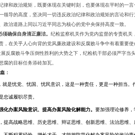
纪律和政治规矩，既要体现在关键时刻，也要体现在平时的一言
一领导的高度，坚决同一切违反政治纪律和政治规矩的言论和行
、政治道路上同以习近平同志为核心的党中央保持高度一致。
必须确保自身清正廉洁。
纪检监察机关作为党内监督的专责机关
责，在关乎人心向背的党风廉政建设和反腐败斗争中有着重要使
发展反腐败斗争压倒性胜利的大势之下，纪检机干部必须严字当
想腐的目标任务添砖加瓦。
家鑫：
就是忧党、忧国、忧民意识，这是一种责任，更是一种担当。
是忠诚履职尽责。
强化办案风险意识、提高办案风险化解能力。
要加强理论修养，
，提高战略思维、历史思维、辩证思维、创新思维、法治思维、
，不断积累经验、增长才干，才能把防范化解办案风险的政治责