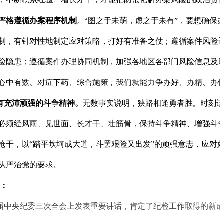
严格遵循办案程序机制
。“图之于未萌，虑之于未有”，要想确
制，有针对性地制定应对策略，打好有准备之仗；遵循案件风险
险隐患；遵循案件办理协同机制，加强各地区各部门风险信息及
心中有数、对症下药、综合施策，我们就能力争办好、办精、办
有充沛顽强的斗争精神。
无数事实说明，狭路相逢勇者胜。时刻
必须经风雨、见世面、长才干、壮筋骨，保持斗争精神、增强斗
枪干，以“踏平坎坷成大道，斗罢艰险又出发”的顽强意志，应对
从严治党的要求。
晨：
央纪委三次全会上发表重要讲话，肯定了纪检工作取得的新成