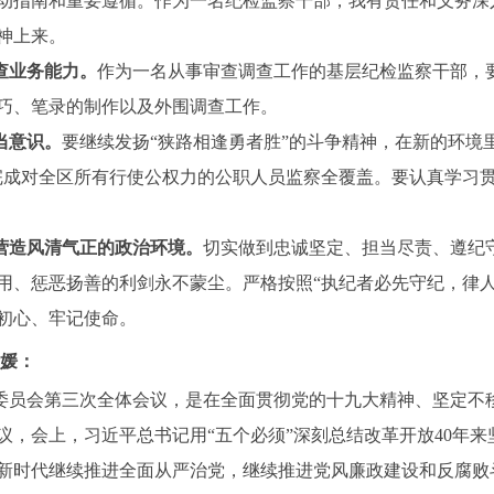
动指南和重要遵循。作为一名纪检监察干部，我有责任和义务深
神上来。
业务能力。
作为一名从事审查调查工作的基层纪检监察干部，
巧、笔录的制作以及外围调查工作。
当意识。
要继续发扬“狭路相逢勇者胜”的斗争精神，在新的环境
完成对全区所有行使公权力的公职人员监察全覆盖。要认真学习
造风清气正的政治环境。
切实做到忠诚坚定、担当尽责、遵纪
用、惩恶扬善的利剑永不蒙尘。严格按照“执纪者必先守纪，律人
初心、牢记使命。
媛：
员会第三次全体会议，是在全面贯彻党的十九大精神、坚定不
议，会上，习近平总书记用“五个必须”深刻总结改革开放40年
新时代继续推进全面从严治党，继续推进党风廉政建设和反腐败