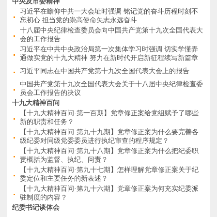
中央及市委精神
习近平在瞻仰中共一大会址时强调 铭记党的奋斗历程时刻不
忘初心 担当党的崇高使命矢志永远奋斗
十八届中央纪律检查委员会向中国共产党第十九次全国代表大
会的工作报告
习近平在中共中央政治局第一次集体学习时强调 切实学懂弄
通做实党的十九大精神 努力在新时代开启新征程续写新篇章
习近平同志在中国共产党第十九次全国代表大会上的报告
中国共产党第十九次全国代表大会关于十八届中央纪律检查委
员会工作报告的决议
十九大精神百问
【十九大精神百问·第一百期】党章修正案给党组赋予了哪些
新的职责和任务？
【十九大精神百问·第九十九期】党章修正案为什么要完善各
级纪委对同级党委委员进行执纪审查的程序规定？
【十九大精神百问·第九十八期】党章修正案为什么把纪委职
责概括为监督、执纪、问责？
【十九大精神百问·第九十七期】怎样理解党章修正案关于纪
委定位和主要任务的新表述？
【十九大精神百问·第九十六期】党章修正案为何充实纪委派
驻制度的内容？
纪委书记谈体会