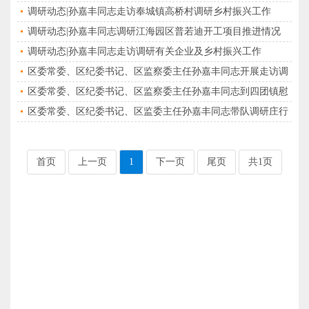
调研动态|孙嘉丰同志走访奉城镇高桥村调研乡村振兴工作
调研动态|孙嘉丰同志调研江海园区普若迪开工项目推进情况
调研动态|孙嘉丰同志走访调研有关企业及乡村振兴工作
区委常委、区纪委书记、区监察委主任孙嘉丰同志开展走访调
研
区委常委、区纪委书记、区监察委主任孙嘉丰同志到四团镇慰
问贫困家庭
区委常委、区纪委书记、区监委主任孙嘉丰同志带队调研庄行
工业园部分企业
首页
上一页
1
下一页
尾页
共1页