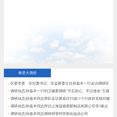
奉贤大调研
区委常委、区纪委书记、区监察委主任孙嘉丰一行走访调研区
市场监管局
调研动态|孙嘉丰一行到卫健委调研“不忘初心、牢记使命”主题
教育开展情况
调研动态|孙嘉丰同志带队走访摸底庄行镇11个行政村党组织建
设情况
调研动态|孙嘉丰同志拜访上海冠德塑胶制品有限公司等3家企
业
调研动态|孙嘉丰同志调研研莹特菲勒化妆品公司