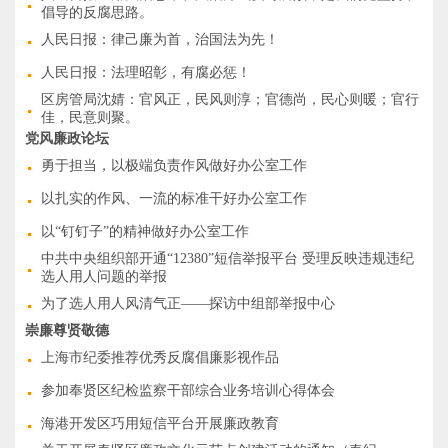
倡导的反腐思路。
人民日报：律己廉为首，治国法为先！
人民日报：法理昭彰，有腐必惩！
区房管局沈婧：官风正，民风则淳；官德尚，民心则暖；官行
佳，民意则聚。
党风廉政论坛
勇于担当，以极端负责作风做好办公室工作
以扎实的作风、一流的标准干好办公室工作
以“钉钉子”的精神做好办公室工作
中共中央组织部开通“12380”短信举报平台 受理反映违规违纪
选人用人问题的举报
为了选人用人风清气正——探访中组部举报中心
崇廉尊贤敬德
上海市纪委推荐优秀反腐倡廉影视作品
参加奉贤区纪检监察干部综合业务培训心得体会
海港开发区巧用短信平台开展廉政教育